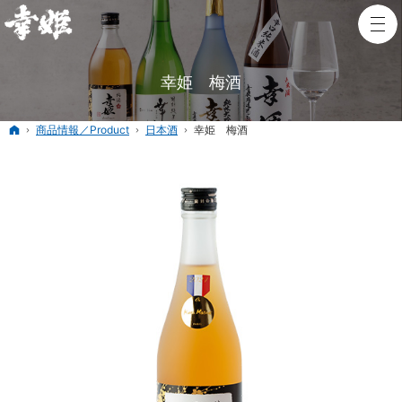
幸姫 梅酒
ホーム
商品情報／Product
日本酒
幸姫 梅酒