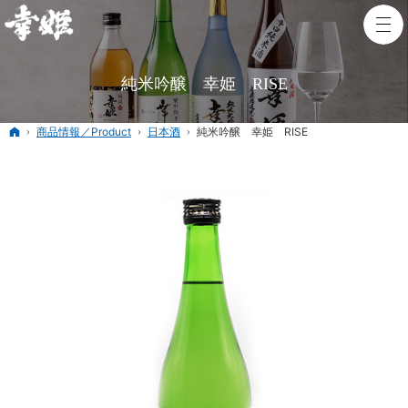
純米吟醸 幸姫 RISE
ホーム
商品情報／Product
日本酒
純米吟醸 幸姫 RISE